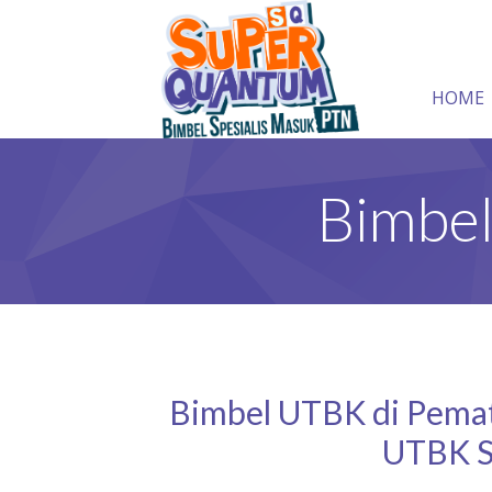
HOME
Bimbel
Bimbel UTBK di Pemata
UTBK S