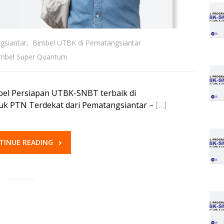
gsiantar
,
Bimbel UTBK di Pematangsiantar
mbel Super Quantum
bel Persiapan UTBK-SNBT terbaik di
k PTN Terdekat dari Pematangsiantar –
[…]
TINUE READING