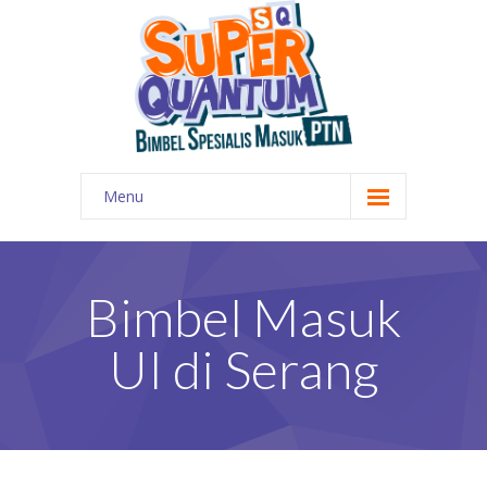
Menu
HOME
PROGRAM
Bimbel Masuk
ALUMNI
UI di Serang
FOTO
KONTAK
TRY OUT