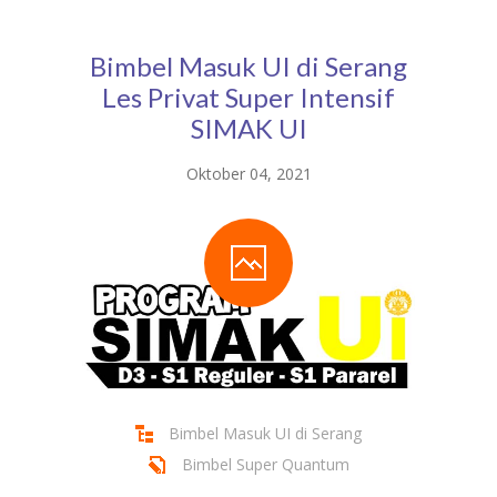
DAFTAR GURU
Bimbel Masuk UI di Serang
BLOG
Les Privat Super Intensif
SIMAK UI
Oktober 04, 2021
Bimbel Masuk UI di Serang
Bimbel Super Quantum