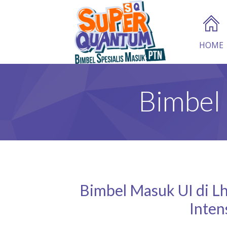
HOME
Bimbel
Bimbel Masuk UI di L
Inten