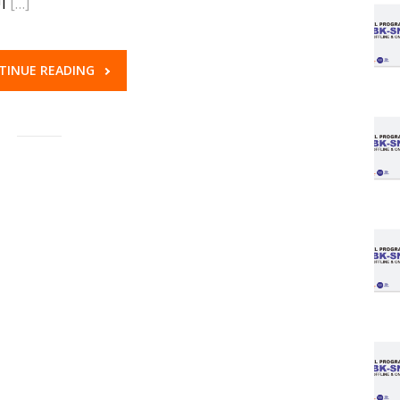
I
[…]
TINUE READING