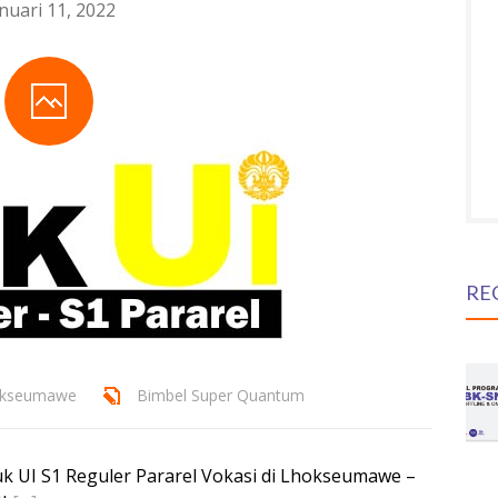
nuari 11, 2022
RE
hokseumawe
Bimbel Super Quantum
 UI S1 Reguler Pararel Vokasi di Lhokseumawe –