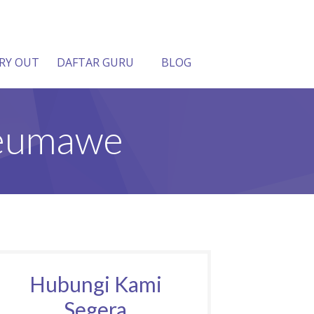
RY OUT
DAFTAR GURU
BLOG
seumawe
Hubungi Kami
Segera