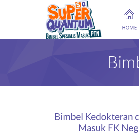
HOME
Bimb
Bimbel Kedokteran di
Masuk FK Nege