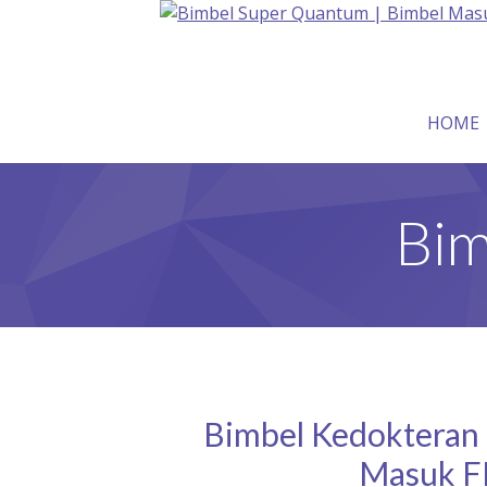
HOME
Bim
Bimbel Kedokteran d
Masuk F