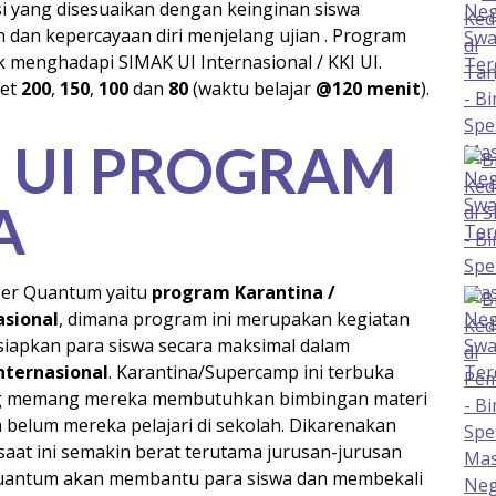
i yang disesuaikan dengan keinginan siswa
dan kepercayaan diri menjelang ujian . Program
 menghadapi SIMAK UI Internasional / KKI UI.
ket
200
,
150
,
100
dan
80
(waktu belajar
@120 menit
).
I UI PROGRAM
A
er Quantum yaitu
program Karantina /
asional
, dimana program ini merupakan kegiatan
iapkan para siswa secara maksimal dalam
nternasional
. Karantina/Supercamp ini terbuka
ng memang mereka membutuhkan bimbingan materi
belum mereka pelajari di sekolah. Dikarenakan
at ini semakin berat terutama jurusan-jurusan
 Quantum akan membantu para siswa dan membekali