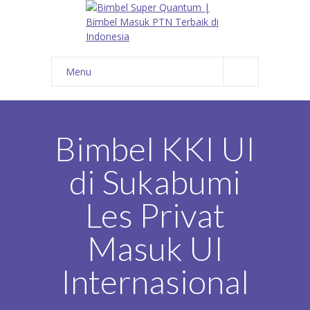
Menu
HOME
PROGRAM
Bimbel KKI UI
ALUMNI
di Sukabumi
FOTO
Les Privat
KONTAK
Masuk UI
TRY OUT
Internasional
DAFTAR GURU
BLOG