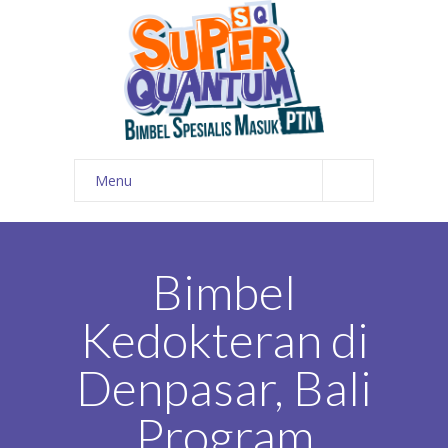
Menu
HOME
PROGRAM
Bimbel
ALUMNI
Kedokteran di
FOTO
Denpasar, Bali
KONTAK
Program
TRY OUT