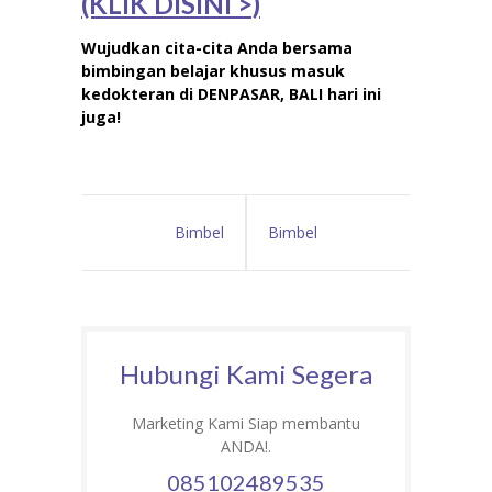
(KLIK DISINI >)
Wujudkan cita-cita Anda bersama
bimbingan belajar khusus masuk
kedokteran di DENPASAR, BALI hari ini
juga!
Bimbel
Bimbel
Kedokteran di
Kedokteran di
Pekanbaru
Depok Program
Hubungi Kami Segera
Program Bimbel
Bimbel Khusus
Marketing Kami Siap membantu
Khusus FK
FK Bergaransi
ANDA!.
085102489535